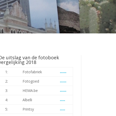
De uitslag van de fotoboek
vergelijking 2018
1:
Fotofabriek
2:
Fotogoed
3:
HEMA.be
4:
Albelli
5:
Printsy