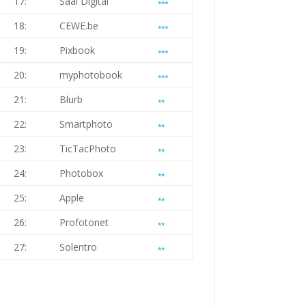
17:
Saal Digital
18:
CEWE.be
19:
Pixbook
20:
myphotobook
21:
Blurb
22:
Smartphoto
23:
TicTacPhoto
24:
Photobox
25:
Apple
26:
Profotonet
27:
Solentro