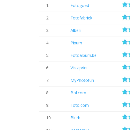
1:
Fotogoed
2:
Fotofabriek
3:
Albelli
4:
Pixum
5:
Fotoalbum.be
6:
Vistaprint
7:
MyPhotofun
8:
Bol.com
9:
Foto.com
10:
Blurb