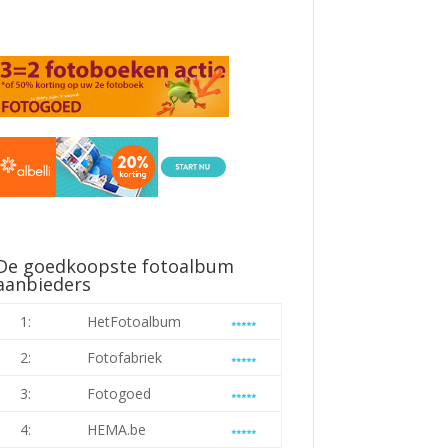
De goedkoopste fotoalbum
aanbieders
1:
HetFotoalbum
2:
Fotofabriek
3:
Fotogoed
4:
HEMA.be