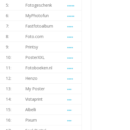
5:
Fotogeschenk
6:
MyPhotofun
7:
Fastfotoalbum
8:
Foto.com
9:
Printsy
10:
PosterXXL
11:
Fotoboeken.nl
12:
Henzo
13:
My Poster
14:
Vistaprint
15:
Albelli
16:
Pixum