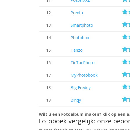
11:
PosterXXL
12:
Prentu
13:
Smartphoto
14:
Photobox
15:
Henzo
16:
TicTacPhoto
17:
MyPhotobook
18:
Big Freddy
19:
Binqy
Wilt u een Fotoalbum maken? Klik op een 
Fotoboek vergelijk: onze beoor