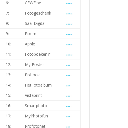
6:
CEWE.be
7:
Fotogeschenk
9:
Saal Digital
9:
Pixum
10:
Apple
11:
Fotoboeken.nl
12:
My Poster
13:
Pixbook
14:
HetFotoalbum
15:
Vistaprint
16:
Smartphoto
17:
MyPhotofun
18:
Profotonet